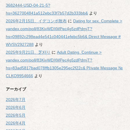
3682444-USD-04-21-5?
hs=3627004841a512ebc33f7b57d2b333bb&
より
2026年2月15日、イデコンポ散布
に
Dating for sex. Complete >
yandex.com/poll/83KivWDXMPec4g5zdPdmjT?
hs=09892c298ead4e541c040441efebc5b6& Direct Message #
WVSV2927288
より
2025年9月21日、芝刈り
に
Adult Dating. Continue >
yandex.com/poll/83KivWDXMPec4g5zdPdmjT?
hs=83ad5817bad078ffb1305e295ec2f22c& Private Message №
CLKO9954666
より
アーカイブ
2026年7月
2026年6月
2026年5月
2026年4月