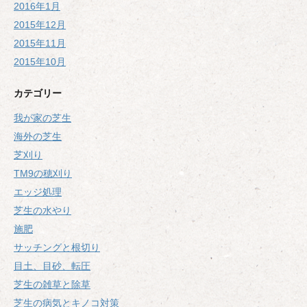
2016年1月
2015年12月
2015年11月
2015年10月
カテゴリー
我が家の芝生
海外の芝生
芝刈り
TM9の穂刈り
エッジ処理
芝生の水やり
施肥
サッチングと根切り
目土、目砂、転圧
芝生の雑草と除草
芝生の病気とキノコ対策