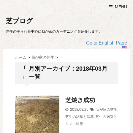
MENU
芝ブログ
芝生の手入れを中心に我が家のガーデニングを紹介します。
Go to English Page
ホーム
>
我が家の芝生
>
「 月別アーカイブ：2018年03月
」 一覧
芝焼き成功
2018/03/25
我が家の芝生
,
芝生の雑草と除草
,
芝生の病気と
キノコ対策