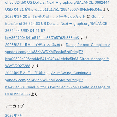
of 36,824.50 US Dollars. Next ➤ graph.org/BALANCE-3682444-
USD-04-21-5?hs=daafb11a17b17285450074f94c546c04&
より
2025年3月20日（春分の日）、バーチカルカット
に
Get the
transfer of 36,824.63 US Dollars. Next ➥ graph.org/BALANCE-
3682444-USD-04-21-5?
hs=3627004841a512ebc33f7b57d2b333bb&
より
2026年2月15日、イデコンポ散布
に
Dating for sex. Complete >
yandex.com/poll/83KivWDXMPec4g5zdPdmjT?
hs=09892c298ead4e541c040441efebc5b6& Direct Message #
WVSV2927288
より
2025年9月21日、芝刈り
に
Adult Dating. Continue >
yandex.com/poll/83KivWDXMPec4g5zdPdmjT?
hs=83ad5817bad078ffb1305e295ec2f22c& Private Message №
CLKO9954666
より
アーカイブ
2026年7月