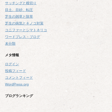
サッチングと根切り
目土、目砂、転圧
芝生の雑草と除草
芝生の病気とキノコ対策
コニファーとシマトネリコ
ワードプレス・ブログ
未分類
メタ情報
ログイン
投稿フィード
コメントフィード
WordPress.org
ブログランキング