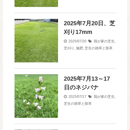
2025年7月20日、芝
刈り17mm
2025/07/20
我が家の芝生
,
芝刈り
,
施肥
,
芝生の雑草と除草
2025年7月13～17
日のネジバナ
2025/07/17
我が家の芝生
,
芝生の雑草と除草