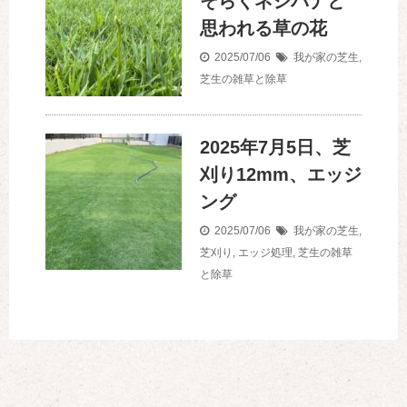
そらくネジバナと
思われる草の花
2025/07/06
我が家の芝生
,
芝生の雑草と除草
2025年7月5日、芝
刈り12mm、エッジ
ング
2025/07/06
我が家の芝生
,
芝刈り
,
エッジ処理
,
芝生の雑草
と除草