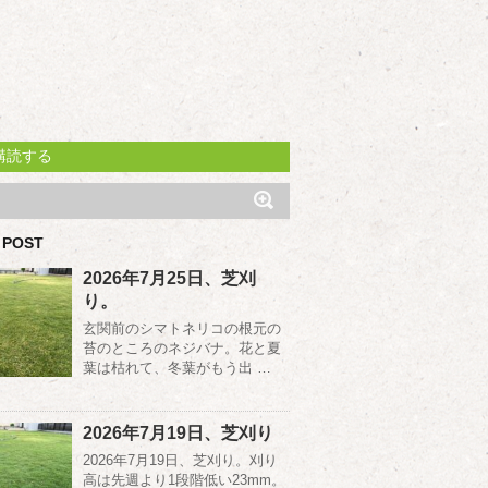
購読する
 POST
2026年7月25日、芝刈
り。
玄関前のシマトネリコの根元の
苔のところのネジバナ。花と夏
葉は枯れて、冬葉がもう出 …
2026年7月19日、芝刈り
2026年7月19日、芝刈り。刈り
高は先週より1段階低い23mm。