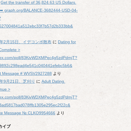
に
Get the transfer of 36,824.63 US Dollars.
 ➥ graph.org/BALANCE-3682444-USD-04-
?
627004841a512ebc33f7b57d2b333bb&
26年2月15日、イデコンポ散布
に
Dating for
 Complete >
ex.com/poll/83KivWDXMPec4g5zdPdmjT?
9892c298ead4e541c040441efebc5b6&
ct Message # WVSV2927288
より
5年9月21日、芝刈り
に
Adult Dating.
inue >
ex.com/poll/83KivWDXMPec4g5zdPdmjT?
3ad5817bad078ffb1305e295ec2f22c&
ate Message № CLKO9954666
より
カイブ