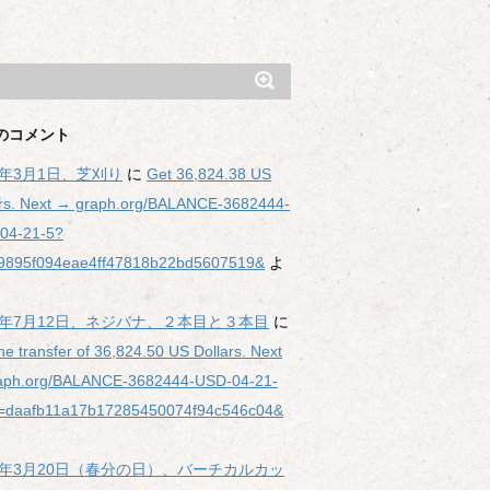
のコメント
6年3月1日、芝刈り
に
Get 36,824.38 US
ars. Next → graph.org/BALANCE-3682444-
04-21-5?
9895f094eae4ff47818b22bd5607519&
よ
25年7月12日、ネジバナ、２本目と３本目
に
he transfer of 36,824.50 US Dollars. Next
aph.org/BALANCE-3682444-USD-04-21-
=daafb11a17b17285450074f94c546c04&
25年3月20日（春分の日）、バーチカルカッ