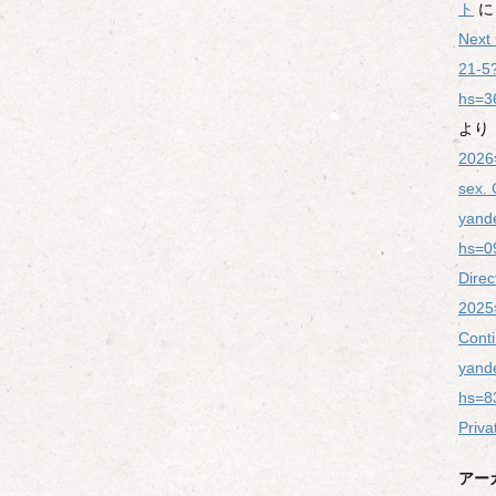
ト
Next
21-5
hs=3
より
20
sex.
yand
hs=0
Dire
202
Cont
yand
hs=8
Priv
アー