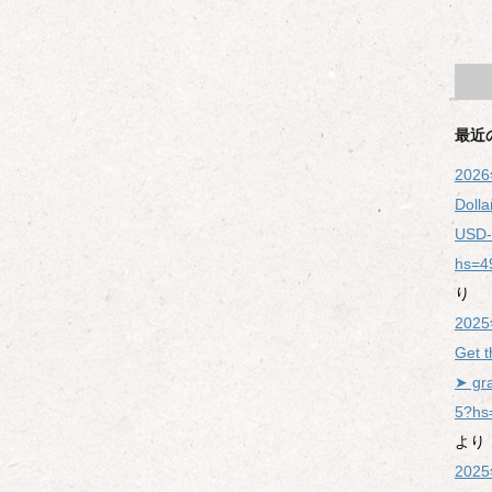
最近
202
Doll
USD-
hs=4
り
20
Get t
➤ gr
5?hs
より
20