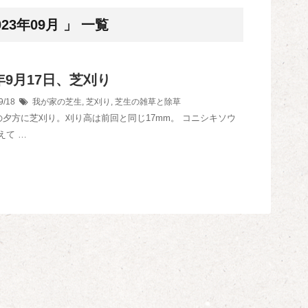
3年09月 」 一覧
3年9月17日、芝刈り
9/18
我が家の芝生
,
芝刈り
,
芝生の雑草と除草
日の夕方に芝刈り。刈り高は前回と同じ17mm。 コニシキソウ
えて …