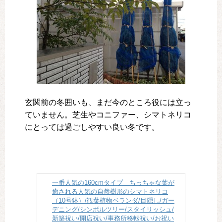
玄関前の冬囲いも、まだ今のところ役には立っ
ていません。芝生やコニファー、シマトネリコ
にとっては過ごしやすい良い冬です。
一番人気の160cmタイプ ちっちゃな葉が
癒される人気の自然樹形のシマトネリコ
（10号鉢）/観葉植物ベランダ/目隠し/ガー
デニング/シンボルツリー/スタイリッシュ/
新築祝い/開店祝い/事務所移転祝い/お祝い