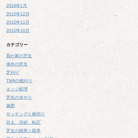
2016年1月
2015年12月
2015年11月
2015年10月
カテゴリー
我が家の芝生
海外の芝生
芝刈り
TM9の穂刈り
エッジ処理
芝生の水やり
施肥
サッチングと根切り
目土、目砂、転圧
芝生の雑草と除草