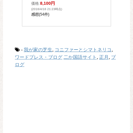
8,100円
価格:
(2016/4/16 21:23時点)
感想(54件)
-
我が家の芝生
,
コニファーとシマトネリコ
,
ワードプレス・ブログ
二か国語サイト
,
正月
,
ブ
ログ