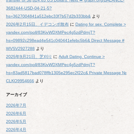
transfer of 36,824.63 US Dollars. Next ➥ graph.org/BALANCE-
3682444-USD-04-21-5?
hs=3627004841a512ebc33f7b57d2b333bb&
より
2026年2月15日、イデコンポ散布
に
Dating for sex. Complete >
yandex.com/poll/83KivWDXMPec4g5zdPdmjT?
hs=09892c298ead4e541c040441efebc5b6& Direct Message #
WVSV2927288
より
2025年9月21日、芝刈り
に
Adult Dating. Continue >
yandex.com/poll/83KivWDXMPec4g5zdPdmjT?
hs=83ad5817bad078ffb1305e295ec2f22c& Private Message №
CLKO9954666
より
アーカイブ
2026年7月
2026年6月
2026年5月
2026年4月