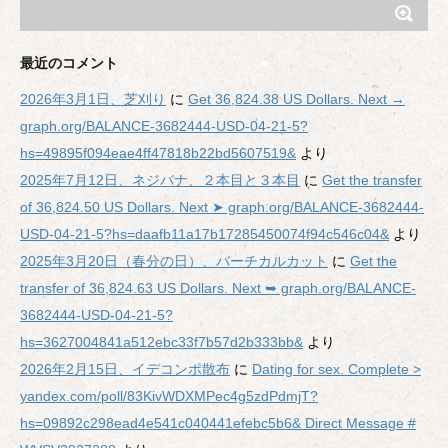
最近のコメント
2026年3月1日、芝刈り
に
Get 36,824.38 US Dollars. Next →
graph.org/BALANCE-3682444-USD-04-21-5?
hs=49895f094eae4ff47818b22bd5607519&
より
2025年7月12日、ネジバナ、２本目と３本目
に
Get the transfer
of 36,824.50 US Dollars. Next ➤ graph.org/BALANCE-3682444-
USD-04-21-5?hs=daafb11a17b17285450074f94c546c04&
より
2025年3月20日（春分の日）、バーチカルカット
に
Get the
transfer of 36,824.63 US Dollars. Next ➥ graph.org/BALANCE-
3682444-USD-04-21-5?
hs=3627004841a512ebc33f7b57d2b333bb&
より
2026年2月15日、イデコンポ散布
に
Dating for sex. Complete >
yandex.com/poll/83KivWDXMPec4g5zdPdmjT?
hs=09892c298ead4e541c040441efebc5b6& Direct Message #