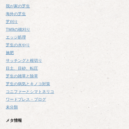
我が家の芝生
海外の芝生
芝刈り
TM9の穂刈り
エッジ処理
芝生の水やり
施肥
サッチングと根切り
目土、目砂、転圧
芝生の雑草と除草
芝生の病気とキノコ対策
コニファーとシマトネリコ
ワードプレス・ブログ
未分類
メタ情報