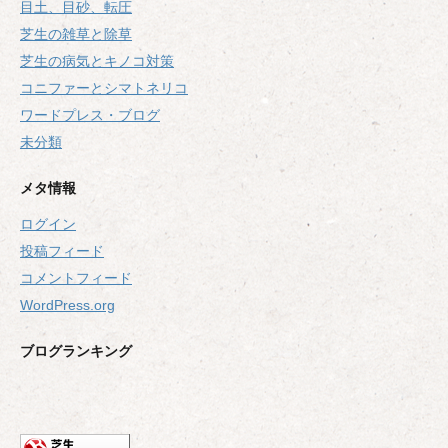
目土、目砂、転圧
芝生の雑草と除草
芝生の病気とキノコ対策
コニファーとシマトネリコ
ワードプレス・ブログ
未分類
メタ情報
ログイン
投稿フィード
コメントフィード
WordPress.org
ブログランキング