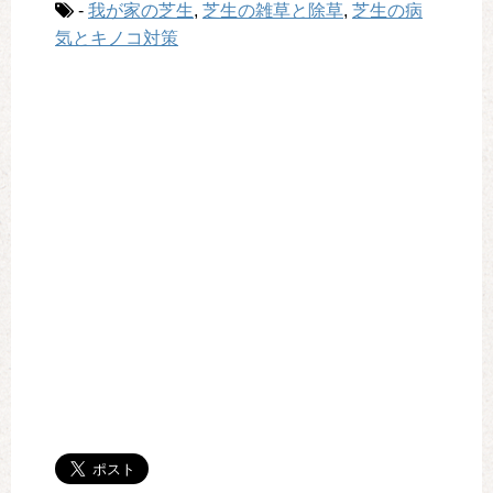
-
我が家の芝生
,
芝生の雑草と除草
,
芝生の病
気とキノコ対策