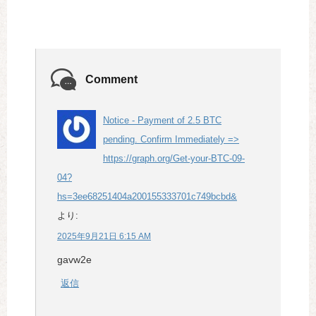
Comment
Notice - Payment of 2.5 BTC
pending. Confirm Immediately =>
https://graph.org/Get-your-BTC-09-
04?
hs=3ee68251404a200155333701c749bcbd&
より:
2025年9月21日 6:15 AM
gavw2e
返信