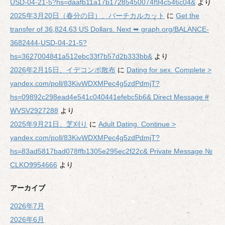
USD-04-21-5?hs=daafb11a17b17285450074f94c546c04&
より
2025年3月20日（春分の日）、バーチカルカット
に
Get the
transfer of 36,824.63 US Dollars. Next ➥ graph.org/BALANCE-
3682444-USD-04-21-5?
hs=3627004841a512ebc33f7b57d2b333bb&
より
2026年2月15日、イデコンポ散布
に
Dating for sex. Complete >
yandex.com/poll/83KivWDXMPec4g5zdPdmjT?
hs=09892c298ead4e541c040441efebc5b6& Direct Message #
WVSV2927288
より
2025年9月21日、芝刈り
に
Adult Dating. Continue >
yandex.com/poll/83KivWDXMPec4g5zdPdmjT?
hs=83ad5817bad078ffb1305e295ec2f22c& Private Message №
CLKO9954666
より
アーカイブ
2026年7月
2026年6月