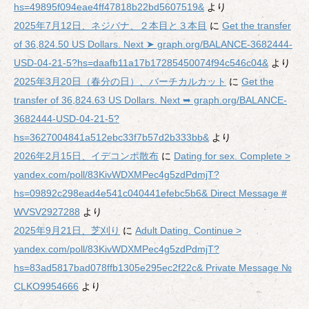
hs=49895f094eae4ff47818b22bd5607519&
より
2025年7月12日、ネジバナ、２本目と３本目
に
Get the transfer
of 36,824.50 US Dollars. Next ➤ graph.org/BALANCE-3682444-
USD-04-21-5?hs=daafb11a17b17285450074f94c546c04&
より
2025年3月20日（春分の日）、バーチカルカット
に
Get the
transfer of 36,824.63 US Dollars. Next ➥ graph.org/BALANCE-
3682444-USD-04-21-5?
hs=3627004841a512ebc33f7b57d2b333bb&
より
2026年2月15日、イデコンポ散布
に
Dating for sex. Complete >
yandex.com/poll/83KivWDXMPec4g5zdPdmjT?
hs=09892c298ead4e541c040441efebc5b6& Direct Message #
WVSV2927288
より
2025年9月21日、芝刈り
に
Adult Dating. Continue >
yandex.com/poll/83KivWDXMPec4g5zdPdmjT?
hs=83ad5817bad078ffb1305e295ec2f22c& Private Message №
CLKO9954666
より