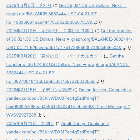
2026年3月1日、芝刈り
に
Get 36,824.38 US Dollars. Next →
graph.org/BALANCE-3682444-USD-04-21-5?
hs=49895f094eae4ff47818b22bd5607519&
より
2025年7月12日、ネジバナ、２本目と３本目
に
Get the transfer
of 36,824.50 US Dollars. Next ➤ graph.org/BALANCE-3682444-
USD-04-21-5?hs=daafb11a17b17285450074f94c546c04&
より
2025年3月20日（春分の日）、バーチカルカット
に
Get the
transfer of 36,824.63 US Dollars. Next ➥ graph.org/BALANCE-
3682444-USD-04-21-5?
hs=3627004841a512ebc33f7b57d2b333bb&
より
2026年2月15日、イデコンポ散布
に
Dating for sex. Complete >
yandex.com/poll/83KivWDXMPec4g5zdPdmjT?
hs=09892c298ead4e541c040441efebc5b6& Direct Message #
WVSV2927288
より
2025年9月21日、芝刈り
に
Adult Dating. Continue >
yandex.com/poll/83KivWDXMPec4g5zdPdmjT?