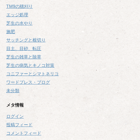
TM9の穂刈り
エッジ処理
芝生の水やり
施肥
サッチングと根切り
目土、目砂、転圧
芝生の雑草と除草
芝生の病気とキノコ対策
コニファーとシマトネリコ
ワードプレス・ブログ
未分類
メタ情報
ログイン
投稿フィード
コメントフィード