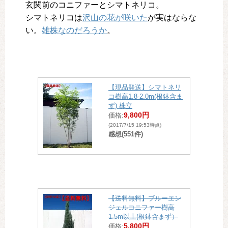
玄関前のコニファーとシマトネリコ。
シマトネリコは
沢山の花が咲いた
が実はならな
い。
雄株なのだろうか
。
【現品発送】シマトネリ
コ樹高1.8-2.0m(根鉢含ま
ず) 株立
9,800円
価格:
(2017/7/15 19:53時点)
感想(551件)
【送料無料】ブルーエン
ジェルコニファー樹高
1.5m以上(根鉢含まず）
5,800円
価格: