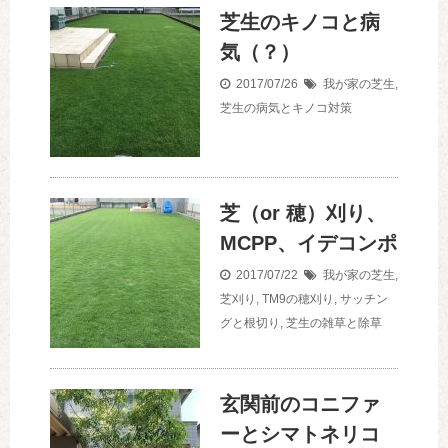
芝生のキノコと病
気（？）
2017/07/26
我が家の芝生
,
芝生の病気とキノコ対策
芝（or 穂）刈り、
MCPP、イデコンポ
2017/07/22
我が家の芝生
,
芝刈り
,
TM9の穂刈り
,
サッチン
グと根切り
,
芝生の雑草と除草
玄関前のコニファ
ーとシマトネリコ