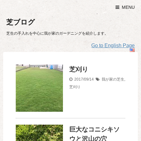
MENU
芝ブログ
芝生の手入れを中心に我が家のガーデニングを紹介します。
Go to English Page
芝刈り
2017/09/14
我が家の芝生
,
芝刈り
巨大なコニシキソ
ウと沢山の穴