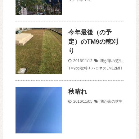
今年最後（の予
定）のTM9の穂刈
り
2016/11/12
我が家の芝生
,
TM9の穂刈り
バロネスLM12MH
秋晴れ
2016/11/05
我が家の芝生