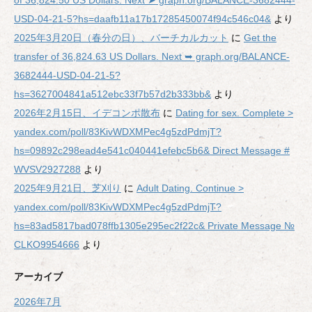
of 36,824.50 US Dollars. Next ➤ graph.org/BALANCE-3682444-
USD-04-21-5?hs=daafb11a17b17285450074f94c546c04&
より
2025年3月20日（春分の日）、バーチカルカット
に
Get the
transfer of 36,824.63 US Dollars. Next ➥ graph.org/BALANCE-
3682444-USD-04-21-5?
hs=3627004841a512ebc33f7b57d2b333bb&
より
2026年2月15日、イデコンポ散布
に
Dating for sex. Complete >
yandex.com/poll/83KivWDXMPec4g5zdPdmjT?
hs=09892c298ead4e541c040441efebc5b6& Direct Message #
WVSV2927288
より
2025年9月21日、芝刈り
に
Adult Dating. Continue >
yandex.com/poll/83KivWDXMPec4g5zdPdmjT?
hs=83ad5817bad078ffb1305e295ec2f22c& Private Message №
CLKO9954666
より
アーカイブ
2026年7月