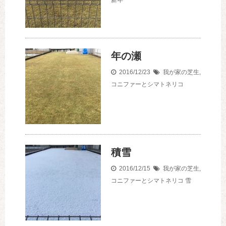
新年
年の瀬
2016/12/23
我が家の芝生
,
コニファーとシマトネリコ
積雪
2016/12/15
我が家の芝生
,
コニファーとシマトネリコ
雪