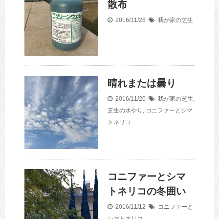
散布
2016/11/26
我が家の芝生
晴れまたは曇り
2016/11/20
我が家の芝生
,
芝生の水やり
,
コニファーとシマ
トネリコ
コニファーとシマ
トネリコの冬囲い
2016/11/12
コニファーと
シマトネリコ