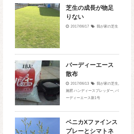
芝生の成長が物足
りない
2017/06/17
我が家の芝生
バーディーエース
散布
2017/06/13
我が家の芝生
,
施肥
ハンディースプレッダー
,
バ
ーディーエース新1号
ベニカXファインス
プレーとシマトネ