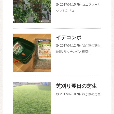
2017/07/15
コニファーと
シマトネリコ
イデコンポ
2017/07/12
我が家の芝生
,
施肥
,
サッチングと根切り
芝刈り翌日の芝生
2017/07/10
我が家の芝生