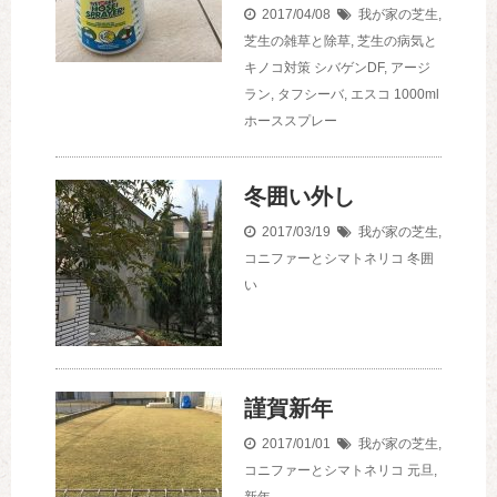
2017/04/08
我が家の芝生
,
芝生の雑草と除草
,
芝生の病気と
キノコ対策
シバゲンDF
,
アージ
ラン
,
タフシーバ
,
エスコ 1000ml
ホーススプレー
冬囲い外し
2017/03/19
我が家の芝生
,
コニファーとシマトネリコ
冬囲
い
謹賀新年
2017/01/01
我が家の芝生
,
コニファーとシマトネリコ
元旦
,