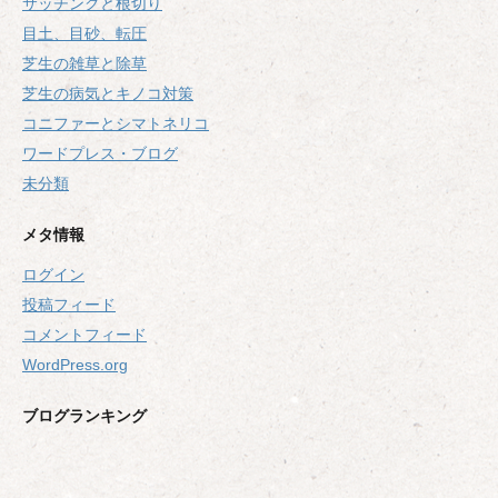
サッチングと根切り
目土、目砂、転圧
芝生の雑草と除草
芝生の病気とキノコ対策
コニファーとシマトネリコ
ワードプレス・ブログ
未分類
メタ情報
ログイン
投稿フィード
コメントフィード
WordPress.org
ブログランキング