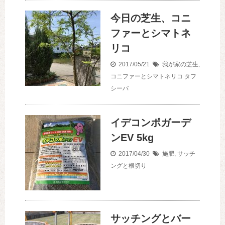
今日の芝生、コニ
ファーとシマトネ
リコ
2017/05/21
我が家の芝生
,
コニファーとシマトネリコ
タフ
シーバ
イデコンポガーデ
ンEV 5kg
2017/04/30
施肥
,
サッチ
ングと根切り
サッチングとバー