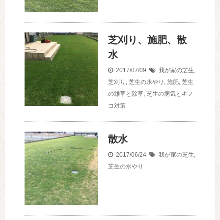
芝刈り、施肥、散
水
2017/07/09
我が家の芝生
,
芝刈り
,
芝生の水やり
,
施肥
,
芝生
の雑草と除草
,
芝生の病気とキノ
コ対策
散水
2017/06/24
我が家の芝生
,
芝生の水やり