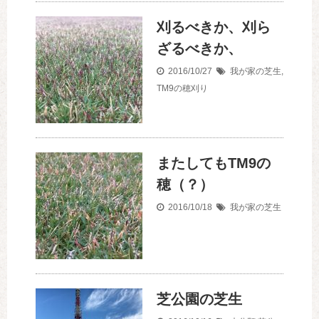
刈るべきか、刈ら
ざるべきか、
2016/10/27
我が家の芝生
,
TM9の穂刈り
またしてもTM9の
穂（？）
2016/10/18
我が家の芝生
芝公園の芝生