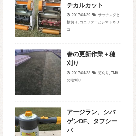
チカルカット
2017/04/29
サッチングと
根切り
,
コニファーとシマトネリ
コ
春の更新作業＋穂
刈り
2017/04/28
芝刈り
,
TM9
の穂刈り
アージラン、シバ
ゲンDF、タフシー
バ