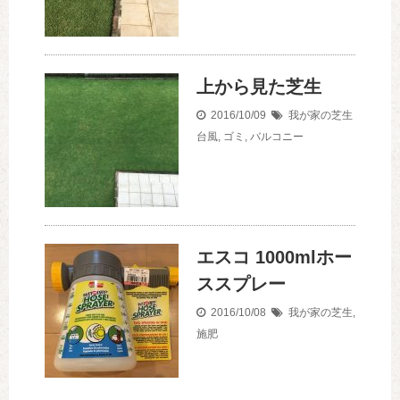
上から見た芝生
2016/10/09
我が家の芝生
台風
,
ゴミ
,
バルコニー
エスコ 1000mlホー
ススプレー
2016/10/08
我が家の芝生
,
施肥