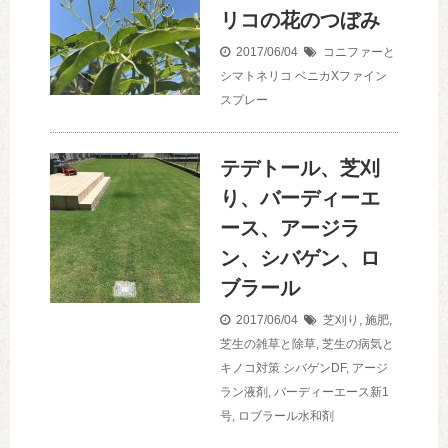
リコの花のつぼみ
2017/06/04
コニファーと
シマトネリコ
ベニカXファイン
スプレー
テデトール、芝刈
り、バーディーエ
ース、アージラ
ン、シバゲン、ロ
ブラール
2017/06/04
芝刈り
,
施肥
,
芝生の雑草と除草
,
芝生の病気と
キノコ対策
シバゲンDF
,
アージ
ラン液剤
,
バーディーエース新1
号
,
ロブラール水和剤